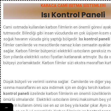
KARACA CAMİ ISITMA SİSTEMLERİ
Isı Kontrol Paneli
Cami ısıtmada kullanılan karbon filmlerin en önemli görevi ayak
tutmasıdır. Bilindiği gibi insan vücudunda en çok üşüyen kısım 
soğuk havanın vücuda giriş yaptığı bölgedir.
Isı kontrol paneli
filmler camilerde ve mescitlerde namaz kılan cemaatin ayakları
sağlar. Karbon filmler bütçenizi elektrikli ısıtıcıların gereksiz m
Son yıllarda elektrikli ısıtıcı fiyatları katlanarak artmıştır. Bu 
bütçeyi zorlamaktadır. Karbon filmler sizi ekstra masraftan kurta
Düşük bütçeli ve verimli ısınma sağlar. Camilerde ve diğer yaş
ısınma masraflarını en aza indirmek için en doğru tercih karbon 
kontrol paneli
özelinde karbon filmlerin en önemli özelliklerin
ömürlü olmalarıdır. Elektrikli ısıtıcıların ömrü maksimum beş yıl
filmlerin kullanım ömrü ise en az on beş yıla kadar çıkar. Aynı
←