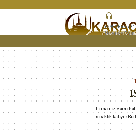
(+90) 555 771
Ücretsiz Fiyat 
I
Firmamız
cami hal
sıcaklık katıyor.Biz