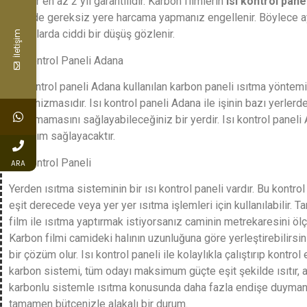
filmler en az 2 yıl garantilidir. Karbon filmlerin
ısı kontrol pane
sayede gereksiz yere harcama yapmanız engellenir. Böylece a
faturalarda ciddi bir düşüş gözlenir.
İletişim
Isı Kontrol Paneli Adana
Isı kontrol paneli Adana kullanılan karbon paneli ısıtma yöntemi
mekanizmasıdır. Isı kontrol paneli Adana ile işinin bazı yerlerd
hiç olmamasını sağlayabileceğiniz bir yerdir. Isı kontrol paneli 
kullanım sağlayacaktır.
Isı Kontrol Paneli
ARA
Yerden ısıtma sisteminin bir ısı kontrol paneli vardır. Bu kontrol
eşit derecede veya yer yer ısıtma işlemleri için kullanılabilir. 
film ile ısıtma yaptırmak istiyorsanız caminin metrekaresini öl
Karbon filmi camideki halının uzunluğuna göre yerleştirebilirsin
bir çözüm olur. Isı kontrol paneli ile kolaylıkla çalıştırıp kontro
karbon sistemi, tüm odayı maksimum güçte eşit şekilde ısıtır,
karbonlu sistemle ısıtma konusunda daha fazla endişe duymanı
tamamen bütçenizle alakalı bir durum.