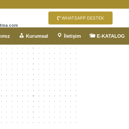
WHATSAPP DESTEK
sitma.com
rımız
Kurumsal
İletişim
E-KATALOG