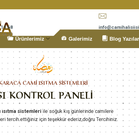
 19 68
info@camihalisii
Teklifi
E-Mail Adresimiz
Ürünlerimiz
Galerimiz
Blog Yazıla
KARACA CAMİ ISITMA SİSTEMLERİ
SI KONTROL PANELİ
ı ısıtma sistemleri
ile soğuk kış günlerinde camilere
leri tercih ettiğiniz için teşekkür ederiz,doğru Tercihiniz.