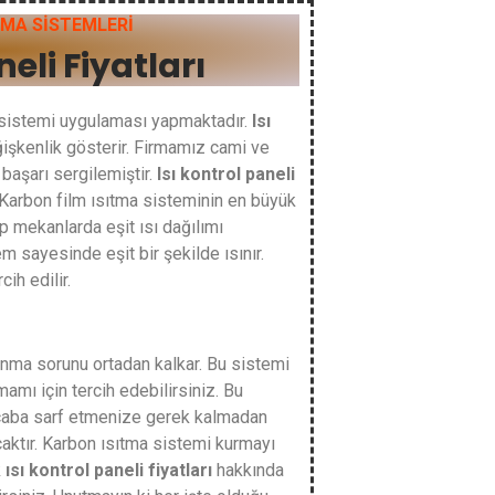
TMA SİSTEMLERİ
neli Fiyatları
a sistemi uygulaması yapmaktadır.
Isı
işkenlik gösterir. Firmamız cami ve
başarı sergilemiştir.
Isı kontrol paneli
Karbon film ısıtma sisteminin en büyük
p mekanlarda eşit ısı dağılımı
m sayesinde eşit bir şekilde ısınır.
ih edilir.
nma sorunu ortadan kalkar. Bu sistemi
mamı için tercih edebilirsiniz. Bu
 çaba sarf etmenize gerek kalmadan
caktır. Karbon ısıtma sistemi kurmayı
k
ısı kontrol paneli fiyatları
hakkında