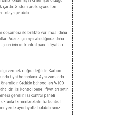
lirsiniz. Unutmayın ki her işte olduğu
k şarttır. Sistem profesyonel bir
 ortaya çıkabilir.
ilm döşemesi ile birlikte verilmesi daha
atları Adana için ayrı alındığında daha
 şuan için ısı kontrol paneli fiyatları
r bilgi vermek doğru değildir. Karbon
zında fiyat hesaplanır. Aynı zamanda
a önemlidir. Sıklıkla bahsedilen %100
alıdır. Isı kontrol paneli fiyatları satın
emesi gerekir. Isı kontrol paneli
r ekranla tamamlanabilir. Isı kontrol
er yerde aynı fiyatta bulabilirsiniz.