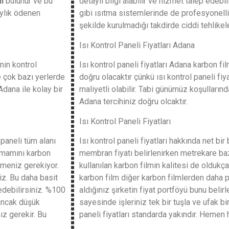
li
bulunur ve bu
detaylı bilgi alabilir ve hizmet talep edebi
ylık ödenen
gibi ısıtma sistemlerinde de profesyonelli
şekilde kurulmadığı takdirde ciddi tehlikeler
Isı Kontrol Paneli Fiyatları Adana
nin kontrol
Isı kontrol paneli fiyatları Adana karbon f
e çok bazı yerlerde
doğru olacaktır çünkü ısı kontrol paneli fiy
Adana ile kolay bir
maliyetli olabilir. Tabi günümüz koşullarında
Adana tercihiniz doğru olcaktır.
Isı Kontrol Paneli Fiyatları
 paneli tüm alanı
Isı kontrol paneli fiyatları hakkında net bi
Tamamını karbon
membran fiyatı belirlenirken metrekare ba
çmeniz gerekiyor.
kullanılan karbon filmin kalitesi de oldukç
iz. Bu daha basit
karbon film diğer karbon filmlerden daha pah
l edebilirsiniz. %100
aldığınız şirketin fiyat portföyü bunu belirl
 ancak düşük
sayesinde işleriniz tek bir tuşla ve ufak bi
z gerekir. Bu
paneli fiyatları standarda yakındır. Hemen h