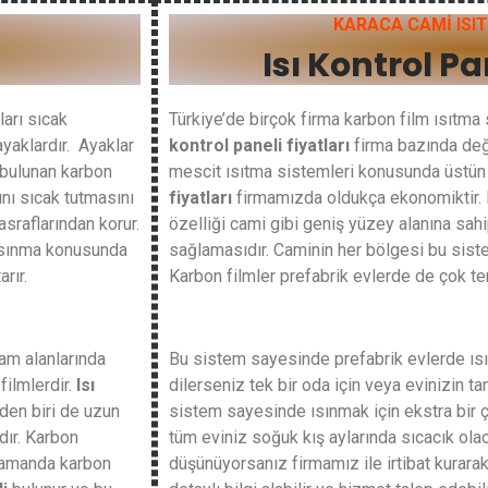
KARACA CAMİ ISI
Isı Kontrol Pa
ları sıcak
Türkiye’de birçok firma karbon film ısıtm
ayaklardır. Ayaklar
kontrol paneli fiyatları
firma bazında değ
bulunan karbon
mescit ısıtma sistemleri konusunda üstün 
nı sıcak tutmasını
fiyatları
firmamızda oldukça ekonomiktir. 
asraflarından korur.
özelliği cami gibi geniş yüzey alanına sahi
da ısınma konusunda
sağlamasıdır. Caminin her bölgesi bu siste
rır.
Karbon filmler prefabrik evlerde de çok terc
am alanlarında
Bu sistem sayesinde prefabrik evlerde ısı
filmlerdir.
Isı
dilerseniz tek bir oda için veya evinizin ta
den biri de uzun
sistem sayesinde ısınmak için ekstra bir
dır. Karbon
tüm eviniz soğuk kış aylarında sıcacık ola
 zamanda karbon
düşünüyorsanız firmamız ile irtibat kurara