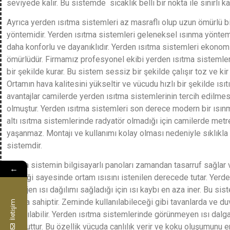
seviyede kalır. Bu sistemde sıcaklık belli bir nokta ile sınırlı k
Ayrıca yerden ısıtma sistemleri az masraflı olup uzun ömürlü b
yöntemidir. Yerden ısıtma sistemleri geleneksel ısınma yönte
daha konforlu ve dayanıklıdır. Yerden ısıtma sistemleri ekonomi
ömürlüdür. Firmamız profesyonel ekibi yerden ısıtma sistemleri
bir şekilde kurar. Bu sistem sessiz bir şekilde çalışır toz ve ki
Ortamın hava kalitesini yükseltir ve vücudu hızlı bir şekilde ısıtı
avantajlar camilerde yerden ısıtma sistemlerinin tercih edilmes
olmuştur. Yerden ısıtma sistemleri son derece modern bir ısınm
altı ısıtma sistemlerinde radyatör olmadığı için camilerde met
yaşanmaz. Montajı ve kullanımı kolay olması nedeniyle sıklıkla t
sistemdir.
Ayrıca sistemin bilgisayarlı panoları zamandan tasarruf sağlar
←
özelliği sayesinde ortam ısısını istenilen derecede tutar. Yerd
homojen ısı dağılımı sağladığı için ısı kaybı en aza iner. Bu sis
yapıya sahiptir. Zeminde kullanılabileceği gibi tavanlarda ve du
İletişim
kullanılabilir. Yerden ısıtma sistemlerinde görünmeyen ısı dalga
mevcuttur. Bu özellik vücuda canlılık verir ve koku oluşumunu e