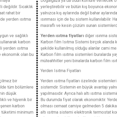
ulmaya
Doğalgaza ya da odun kömüre verilecek ol
i değildir. Sıcaklık
yerleştirebilir ve bütün kış boyunca ekonomi
at rahat bir
yalnızca kış aylarında değil bahar ayları
lde yerden ısıtma
ısınması için de bu sistem kullanılabilir. Ha
masraflı ve kesin çözüm sunan sistemlerd
ygun ve sağlıklı
Yerden ısıtma fiyatları
diğer ısınma sist
 kullanarak karbon
Karbon film Isıtma Sistemi birçok alanda ku
kli yerden ısıtma
şekilde kullanılmış olduğu alanlar cami mesc
ve ekonomik olan bu
Karbon film ısıtma sistemleri buralarda yayg
müteahhitler yeni binalarda karbon film ıs
Yerden Isıtma Fiyatları
çilmez bir
Yerden ısıtma fiyatları özelinde sistemler
ekilde tüm bölümlere
sistemdir. Sistemin en büyük avantajı yaln
nin düşük
yapılmasıdır. Ayrıca halı altı ısıtma sistem
klı ve hijyenik bir
Bu durumda fiyat olarak ekonomiktir. Yerde
döşenen karbon
olması cemaat camiye gelmeden 5 dakika kad
rji tüketimi minimum
altı ısıtma sistemi elektronik termostat kon