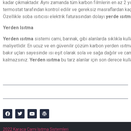
kadar çıkmaktadır. Aynı zamanda tüm karbon filmlerin en az 2 yıl ga
termostat tarafından kontrol edilir ve gereksiz masraflardan kaçı
Özellikle soba ısıtıcısı elektrik faturasından dolayı
yerde ısıtm
Yerden Isıtma
Yerden ısıtma
sistemi cami, barınak, gibi alanlarda sıklıkla kull
maliyetlidir. En ucuz ve en güvenilir çözüm karbon yerden ısıtm
bakır uçları sayesinde ısı eşit olarak sola ve sağa dağılır ve c
kalmazsınız.
Yerden ısıtma
bu tarz alanlar için son derece kulla
info@camihalisiisitma.com
(+90) 555 771 19 68
Şehit Ömer Halis Demir Bulvarı No:125/A Keçiören / ANKARA
2022 Karaca Cami Isıtma Sistemleri