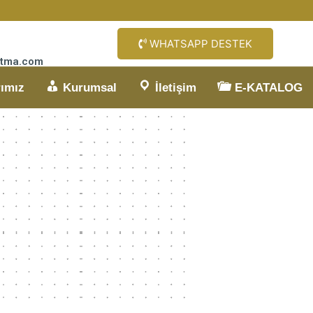
WHATSAPP DESTEK
sitma.com
rımız
Kurumsal
İletişim
E-KATALOG