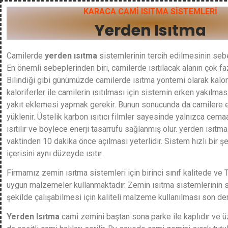
KARACA CAMİ ISITMA SİSTEMLERİ
Yerden Isıtma
Camilerde
yerden ısıtma
sistemlerinin tercih edilmesinin sebe
En önemli sebeplerinden biri, camilerde ısıtılacak alanın çok fa
Bilindiği gibi günümüzde camilerde ısıtma yöntemi olarak kalorif
kaloriferler ile camilerin ısıtılması için sistemin erken yakılmas
yakıt eklemesi yapmak gerekir. Bunun sonucunda da camilere e
yüklenir. Üstelik karbon ısıtıcı filmler sayesinde yalnızca cem
ısıtılır ve böylece enerji tasarrufu sağlanmış olur. yerden ısıt
vaktinden 10 dakika önce açılması yeterlidir. Sistem hızlı bir 
içerisini aynı düzeyde ısıtır.
Firmamız zemin ısıtma sistemleri için birinci sınıf kalitede ve 
uygun malzemeler kullanmaktadır. Zemin ısıtma sistemlerinin 
şekilde çalışabilmesi için kaliteli malzeme kullanılması son de
Yerden Isıtma
cami zemini baştan sona parke ile kaplıdır ve ü