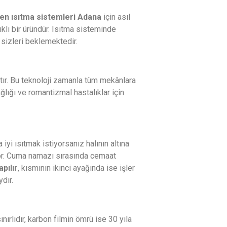
en ısıtma sistemleri Adana
için asıl
klı bir üründür. Isıtma sisteminde
e sizleri beklemektedir.
ır. Bu teknoloji zamanla tüm mekânlara
lığı ve romantizmal hastalıklar için
yi ısıtmak istiyorsanız halının altına
or. Cuma namazı sırasında cemaat
apılır
, kısmının ikinci ayağında ise işler
dır.
nırlıdır, karbon filmin ömrü ise 30 yıla