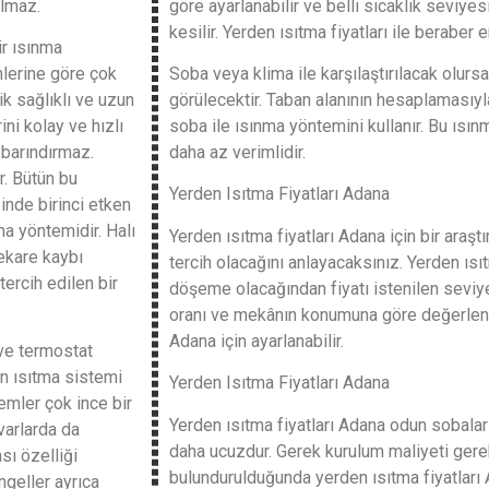
almaz.
göre ayarlanabilir ve belli sıcaklık seviye
kesilir. Yerden ısıtma fiyatları ile beraber 
ir ısınma
mlerine göre çok
Soba veya klima ile karşılaştırılacak olu
k sağlıklı ve uzun
görülecektir. Taban alanının hesaplamasıyla 
ni kolay ve hızlı
soba ile ısınma yöntemini kullanır. Bu ısı
r barındırmaz.
daha az verimlidir.
r. Bütün bu
Yerden Isıtma Fiyatları Adana
inde birinci etken
a yöntemidir. Halı
Yerden ısıtma fiyatları Adana için bir araş
rekare kaybı
tercih olacağını anlayacaksınız. Yerden ısı
ercih edilen bir
döşeme olacağından fiyatı istenilen seviy
oranı ve mekânın konumuna göre değerlend
Adana için ayarlanabilir.
 ve termostat
en ısıtma sistemi
Yerden Isıtma Fiyatları Adana
temler çok ince bir
Yerden ısıtma fiyatları Adana odun sobalar
varlarda da
daha ucuzdur. Gerek kurulum maliyeti ger
sı özelliği
bulundurulduğunda yerden ısıtma fiyatları 
ngeller ayrıca