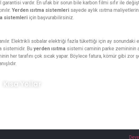
rantisi vardır. En ufak bir sorun bile karbon filmi sıfır ile değişti
nılır.
Yerden ısıtma
sistemleri
sayede aylık ısıtma maliyetlerini
a sistemleri
için başvurabilirsiniz.
anılır. Elektrikli sobalar elektriği fazla tükettiği için ay sonundaki
a sistemidir. Bu
yerden ısıtma
sistemi caminin parke zemininin al
aminin her tarafını çok sıcak yapar. Böylece fatura, kömür gibi zo
nışlıdır.
Kısa Yollar
Cami Halı Isıtma Sistemleri
Karbon Isıtma Sistemleri
Hotfilm Karbon Film Isıtıcı
Devel