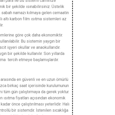
an para ile bu sistemi caminize
k bir şekilde ısınabilirsiniz. Üstelik
nda sabah namazı kılmaya gelen cemaatin
lı altı karbon film ısıtma sistemleri az
ir.
emlerine göre çok daha ekonomiktir.
llanılabilir. Bu sistemin yaygın bir
it işyeri okullar ve anaokullarıdır.
ın bir şekilde kullanılır. Son yıllarda
ıtma tercih etmeye başlamışlardır.
i arasında en güvenli ve en uzun ömürlü
ızca birkaç saat içerisinde kurulumunun
ini tüm gün çalıştırmaya da gerek yoktur.
n ısıtma fiyatları açısından ekonomik
ar önce çalıştırılması yeterlidir. Halı
trollü bir sistemdir. İstenilen sıcaklığa