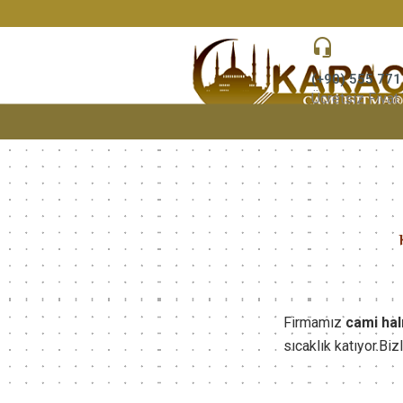
(+90) 555 771
Ücretsiz Fiyat 
Firmamız
cami hal
sıcaklık katıyor.Biz