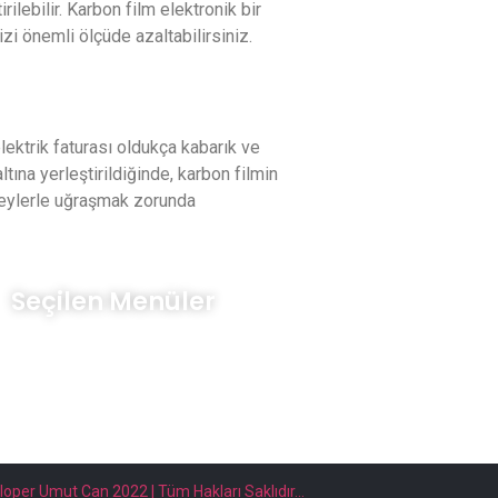
rilebilir. Karbon film elektronik bir
zi önemli ölçüde azaltabilirsiniz.
 elektrik faturası oldukça kabarık ve
tına yerleştirildiğinde, karbon filmin
r şeylerle uğraşmak zorunda
Seçilen Menüler
Blog Yazılarımız
Ürünlerimize Ulaşın
Kurumsal Bilgilerimiz
oper Umut Can 2022 | Tüm Hakları Saklıdır...