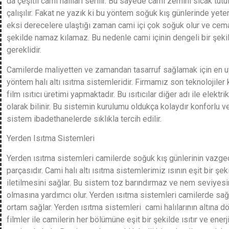
da çeşitli cami halıları serilir. Bu sayede cami zemini sıcak tut
çalışılır. Fakat ne yazık ki bu yöntem soğuk kış günlerinde yeterl
eksi derecelere ulaştığı zaman cami içi çok soğuk olur ve cema
şekilde namaz kılamaz. Bu nedenle cami içinin dengeli bir şeki
gereklidir.
Camilerde maliyetten ve zamandan tasarruf sağlamak için en u
yöntem halı altı ısıtma sistemleridir. Firmamız son teknolojiler
film ısıtıcı üretimi yapmaktadır. Bu ısıtıcılar diğer adı ile elektri
olarak bilinir. Bu sistemin kurulumu oldukça kolaydır konforlu 
sistem ibadethanelerde sıklıkla tercih edilir.
Yerden Isıtma Sistemleri
Yerden ısıtma sistemleri camilerde soğuk kış günlerinin vazge
parçasıdır. Cami halı altı ısıtma sistemlerimiz ısının eşit bir ş
iletilmesini sağlar. Bu sistem toz barındırmaz ve nem seviyesi
olmasına yardımcı olur. Yerden ısıtma sistemleri camilerde sağlı
ortam sağlar. Yerden ısıtma sistemleri cami halılarının altına 
filmler ile camilerin her bölümüne eşit bir şekilde ısıtır ve ene