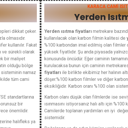
KARACA CAMİ ISI
Yerden Isıtm
pleri dikkat çeker.
Yerden ısıtma fiyatları
metrekare bazınd
zla olmasıdır.
kullanılacak olan karbon filmin kalitesi de
er kullanılır. Fakat
%100 karbondan imal edilmiş olan filmler d
ı ve sürekli olarak
yüksek fiyatlıdır. Şu anda piyasada yalnızc
k bir maliyet
konusunda öncüdür. Eğer caminin tamamına
aatin olduğu bölge
kurulacaksa bunun için caminin metrekares
ma sisteminin namaz
fiyatları
ile birlikte ekibimiz her halının al
şekilde tüm cami
döşer.%100 karbon filmler ve diğer karbon 
eksikliğidir. Karbon oranı %100 olan sistem
TSE standartlarına
Karbon olanı düşük olan filmlerde ise sevi
sorunsuz bir
ısınmasını istiyorsanız halı altı için %100 k
rece önemlidir.
Camilerde toplanan yardımları en iyi değe
sistemidir.
zerine halıfleks ya