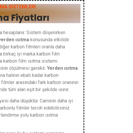
TMA SİSTEMLERİ
a Fiyatları
a hesaplanır. Sistem döşenirken
yerden ısıtma
konusunda etkilidir.
iğer karbon filmleri oranla daha
a birkaç iyi marka karbon film
 karbon film ısıtma sistemi
inin ölçülmesi gerekir.
Yerden ısıtma
tına halının ebatı kadar karbon
filmler arasındaki fark karbon oranının
de tüm alan eşit bir şekilde ısınır.
yesi daha düşüktür. Caminin daha iyi
arbonlu filmler tercih edebilirsiniz.
rlendirme yolu karbon ısıtma