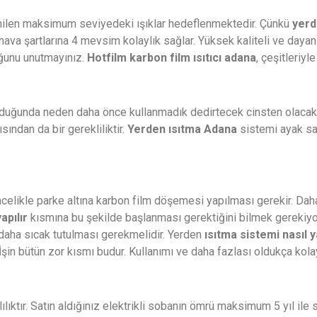
stenilen maksimum seviyedeki ışıklar hedeflenmektedir. Çünkü
yerd
hava şartlarına 4 mevsim kolaylık sağlar. Yüksek kaliteli ve dayanı
duğunu unutmayınız.
Hotfilm karbon film ısıtıcı adana
, çeşitleriyl
duğunda neden daha önce kullanmadık dedirtecek cinsten olacakt
sından da bir gerekliliktir.
Yerden ısıtma Adana
sistemi ayak sağ
likle parke altına karbon film döşemesi yapılması gerekir. Daha i
apılır
kısmına bu şekilde başlanması gerektiğini bilmek gerekiy
daha sıcak tutulması gerekmelidir. Yerden
ısıtma sistemi nasıl y
. İşin bütün zor kısmı budur. Kullanımı ve daha fazlası oldukça kolay
lıktır. Satın aldığınız elektrikli sobanın ömrü maksimum 5 yıl ile sı