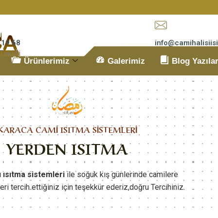
 19 68
info@camihalisii
Teklifi
E-Mail Adresimiz
Ürünlerimiz
Galerimiz
Blog Yazıla
KARACA CAMİ ISITMA SİSTEMLERİ
YERDEN ISITMA
ı ısıtma sistemleri
ile soğuk kış günlerinde camilere
leri tercih ettiğiniz için teşekkür ederiz,doğru Tercihiniz.